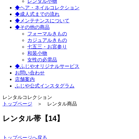
レンタル小物
◆ヘア・ネイルコレクション
◆成人式までの流れ
◆メンテナンスについて
◆その他の商品
フォーマルきもの
カジュアルきもの
七五三・お宮参り
和装小物
女性の必需品
◆ふじやオリジナルサービス
お問い合わせ
店舗案内
ふじや公式インスタグラム
レンタルコレクション
トップページ
＞ レンタル商品
レンタル帯【14】
トップページへ戻る