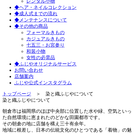
レンタル小物
◆ヘア・ネイルコレクション
◆成人式までの流れ
◆メンテナンスについて
◆その他の商品
フォーマルきもの
カジュアルきもの
七五三・お宮参り
和装小物
女性の必需品
◆ふじやオリジナルサービス
お問い合わせ
店舗案内
ふじや公式インスタグラム
トップページ
＞ 染と織ふじやについて
染と織ふじやについて
朝倉市は福岡県のほぼ中央部に位置した水や緑、空気といっ
た自然環境に恵まれたのどかな田園都市です。
その朝倉の地に店舗を構え三十有余年。
地域に根差し、日本の伝統文化のひとつである「着物」の魅